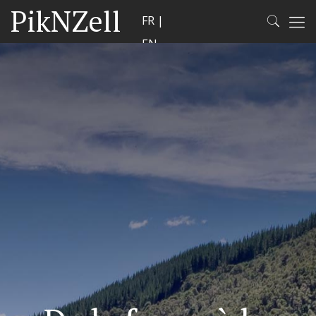
PikNZell
FR
EN