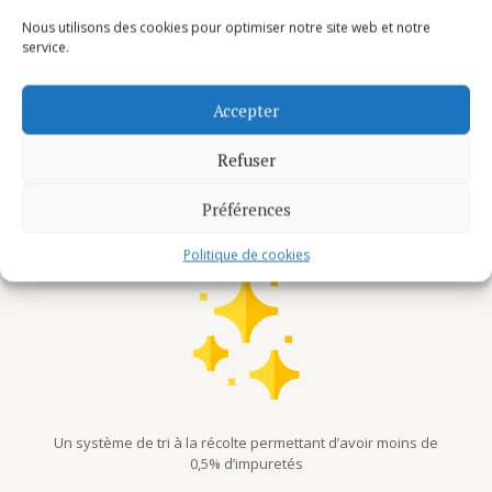
Nous utilisons des cookies pour optimiser notre site web et notre
service.
Accepter
Refuser
Les moutons sont introduits dans les champs avant la
récolte afin de « nettoyer » les pieds de houblon,
Préférences
remplaçant ainsi la main de l’homme ou les produits
chimiques généralement utilisés pour cette étape
Politique de cookies
Un système de tri à la récolte permettant d’avoir moins de
0,5% d’impuretés